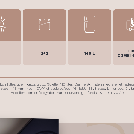
TR
4
2+2
146 L
COMBI 
kan fylles til en kapasitet på 95 eller 110 liter. Denne økningen medfører et reduse
 Høyde + 45 mm med HEAVY-chassis og/eller 16" felger H : høyde, L : lengde, B : b
Modellen som er fotografert har en utvendig utførelse SELECT 20 ÅR