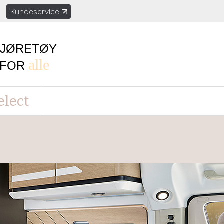
Kundeservice
KJØRETØY
alle
FOR
elect