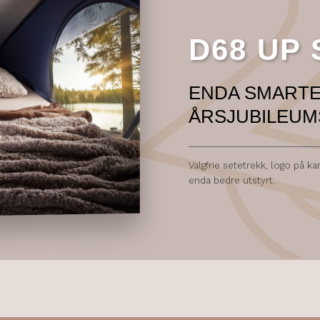
D68 UP
ENDA SMARTE
ÅRSJUBILEU
Valgfrie setetrekk, logo på k
enda bedre utstyrt.