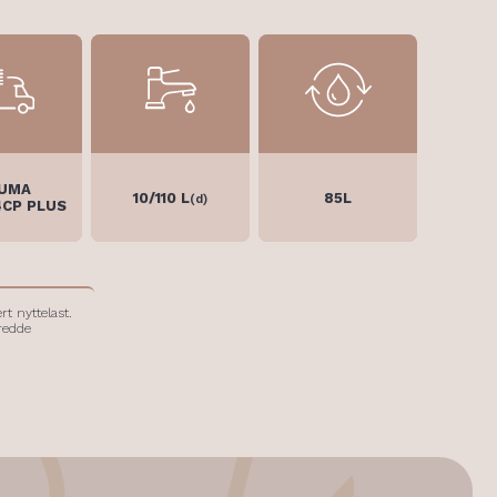
UMA
10/110 L
85L
(d)
4CP PLUS
rt nyttelast.
redde