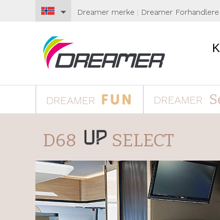
Dreamer
merke
|
Dreamer
Forhandlere
S
DREAMER
DREAMER
D68
SELECT