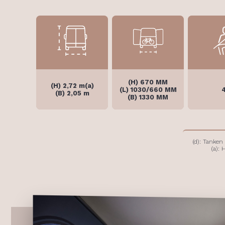
(H) 670 MM
(H) 2,72 m(a)
(L) 1030/660 MM
(B) 2,05 m
(B) 1330 MM
(d): Tanken 
(a):