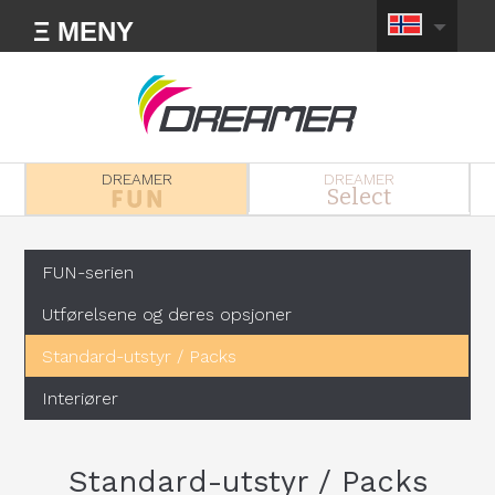
Ξ MENY
DREAMER
DREAMER
Select
FUN-serien
Utførelsene og deres opsjoner
Standard-utstyr / Packs
Interiører
Standard-utstyr / Packs