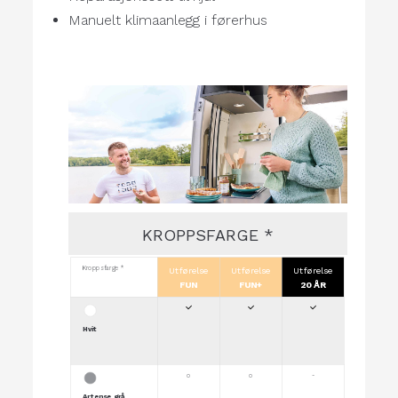
Manuelt klimaanlegg i førerhus
KROPPSFARGE *
Kroppsfarge *
Utførelse
Utførelse
Utførelse
FUN
FUN+
20 ÅR
Hvit
o
o
-
Artense grå