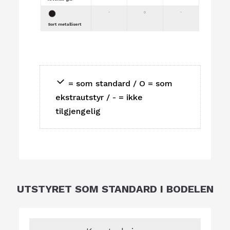
-
o
-
Sort metallisert
= som standard / O = som
ekstrautstyr / - = ikke
tilgjengelig
UTSTYRET SOM STANDARD I BODELEN