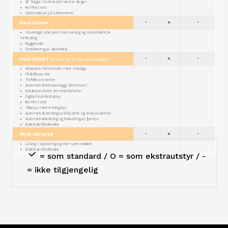
16" felger i lettmetall med to farger
Komfort ratt
Grått deksel på lufteristene
Pack Vision+
-
o
-
Utvendige sidespeil med avising og med elektrisk
innfolding
Ryggeradar
Detektering av dødvinkel
Pack ASSIST
-
o
-
(Krever at du har automatgir)
Adaptativ fartsholder med stop&go
Filskiftevarsler
Trafikkassistanse
Automatisk klimaanlegg i førerhuset
Induksjonslader for mobiltelefon
Digitalt kombidisplay
Komfort ratt
Tåkelys med retningslys
Automatisk tenning av billysene og vindusviskerne
Automatisk kobling og frakobling av fjernlys
Elektrisk håndbrekk
PACK KEYLESS
-
o
-
Låsing / opplåsing og start uten nøkkel
Elektrisk håndbrekk
= som standard / O = som ekstrautstyr / -
= ikke tilgjengelig