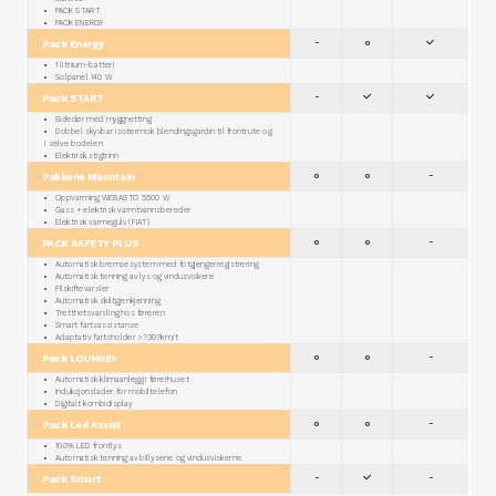
PACK START
PACK ENERGY
Pack Energy
-
o
1 lithium-batteri
Solpanel 140 W
Pack START
-
Sidedør med myggnetting
Dobbel skyvbar isotermisk blendingsgardin til frontrute og
i selve bodelen
Elektrisk stigtrinn
Pakkene Mountain
o
o
-
Oppvarming WEBASTO 5500 W
Gass + elektrisk varmtvannsbereder
Elektrisk varmegulv (FIAT)
PACK SAFETY PLUS
o
o
-
Automatisk bremsesystem med fotgjengerregistrering
Automatisk tenning av lys og vindusviskere
Filskiftevarsler
Automatisk skiltgjenkjenning
Tretthetsvarsling hos føreren
Smart fartsassistanse
Adaptativ fartsholder >?30?km/t
Pack LOUNGE+
o
o
-
Automatisk klimaanlegg i førerhuset
Induksjonslader for mobiltelefon
Digitalt kombidisplay
Pack Led Assist
o
o
-
100% LED frontlys
Automatisk tenning av billysene og vindusviskerne
Pack Smart
-
-