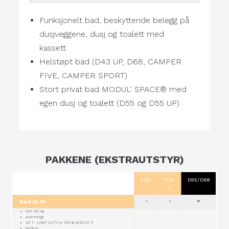
Funksjonelt bad, beskyttende belegg på
dusjveggene, dusj og toalett med
kassett
Helstøpt bad (D43 UP, D68, CAMPER
FIVE, CAMPER SPORT)
Stort privat bad MODUL' SPACE® med
egen dusj og toalett (D55 og D55 UP)
PAKKENE (EKSTRAUTSTYR)
FUN
FUN
D55/D68
+
Pack 20 ÅR
-
-
FIAT 140 hk
Automatgir
3,5 T - LIGHT DUTY (vs 140 hk BVM 3,5 T)
Markise