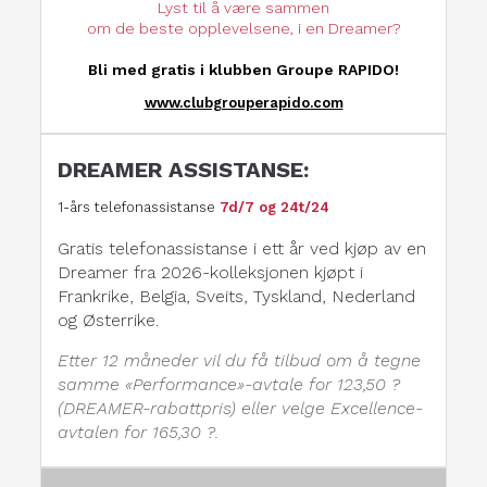
Lyst til å være sammen
om de beste opplevelsene, i en Dreamer?
Bli med gratis i klubben Groupe RAPIDO!
www.clubgrouperapido.com
DREAMER ASSISTANSE:
1-års telefonassistanse
7d/7 og 24t/24
Gratis telefonassistanse i ett år ved kjøp av en
Dreamer fra 2026-kolleksjonen kjøpt i
Frankrike, Belgia, Sveits, Tyskland, Nederland
og Østerrike.
Etter 12 måneder vil du få tilbud om å tegne
samme «Performance»-avtale for 123,50 ?
(DREAMER-rabattpris) eller velge Excellence-
avtalen for 165,30 ?.