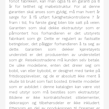
forlot fabrikken, kan man også få en garanti på 8
år for tetthet og møbelstruktur. For at denne
garantien skal anses som gyldig, må man hvert år
sørge for å få utført fuktighetskontrollene 7 år
fram i tid, fra første gang bilen ble satt på veien.
Garantien som skal dekke ekstrautstyr som er
påmontert hos forhandleren er det utstyrets
fabrikant som gir. Dette er regulert av fastsatte
betingelser, det påligger forhandleren å ta seg av
dette. Garantien som dekker kjøretøyets
understell er det produsenten av understellet
som gir. Reisekostnadene må kunden selv betale.
De ulike modellene, enten det dreier seg om
bobil, van eller bybobil, er designet med tanke på
fritidsopplevelser, og de er absolutt ikke ment å
skulle bli brukt som fast bosted. Enkelte modeller
som er avbildet i denne katalogen kan være vist
med utstyr som må bestilles som ekstrautstyr.
Bildene er ikke kontraktsfestet: stilelementer,
dekorasjon og tilbehørsdeler er ikke inkludert.
Ettersom en del av produksjonen til Dreamer er