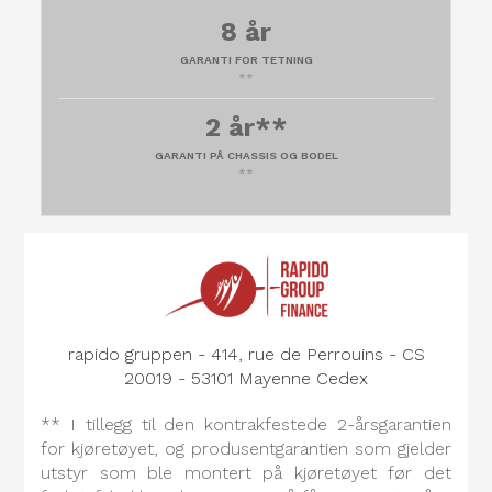
8 år
GARANTI FOR TETNING
**
2 år**
GARANTI PÅ CHASSIS OG BODEL
**
rapido gruppen - 414, rue de Perrouins - CS
20019 - 53101 Mayenne Cedex
** I tillegg til den kontrakfestede 2-årsgarantien
for kjøretøyet, og produsentgarantien som gjelder
utstyr som ble montert på kjøretøyet før det