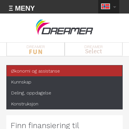
Ξ MENY
DREAMER
DREAMER
Select
Økonomi og assistanse
Kunnskap
Deling, oppdagelse
Konstruksjon
Finn finansiering til