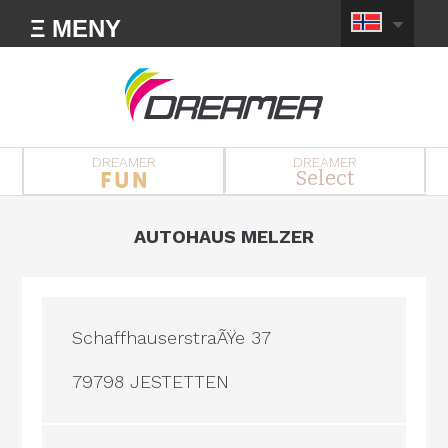
Ξ MENY
DREAMER
DREAMER
Select
AUTOHAUS MELZER
SchaffhauserstraÃŸe 37
79798 JESTETTEN