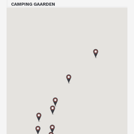
CAMPING GAARDEN
P.O Box 608
3412 LIERSTRANDA
Tel. 00 47 32 24 20 00
SOR CARAVAN AS
SKYTTERHEIA 3
4790 LILLESAND
Tel. +4797311000
BOBIL-VEST AS
BRYNALII 74
5700 VOSS