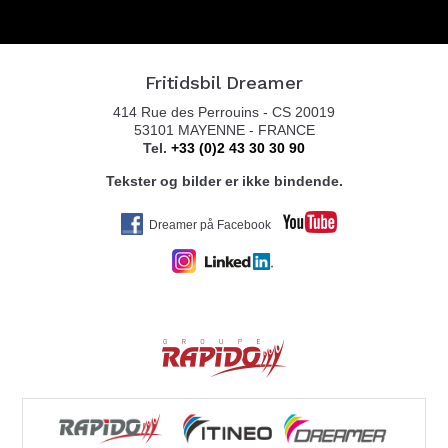
Nosthaugvegen 11
7820 SPILLUM
Tel. 004774209100
Fritidsbil Dreamer
414 Rue des Perrouins - CS 20019
53101 MAYENNE - FRANCE
Tel.
+33 (0)2 43 30 30 90
FERDA AVDELING FAUSKE
Tekster og bilder er ikke bindende.
FINNEIDGATA 10
8110 FAUSKE
Dreamer på Facebook
Tel. 0047 77 72 61 00
ALTA CARAVAN AS
KLEGGVEIEN 3
9514 ALTA
Tel. 0047 467 40 743