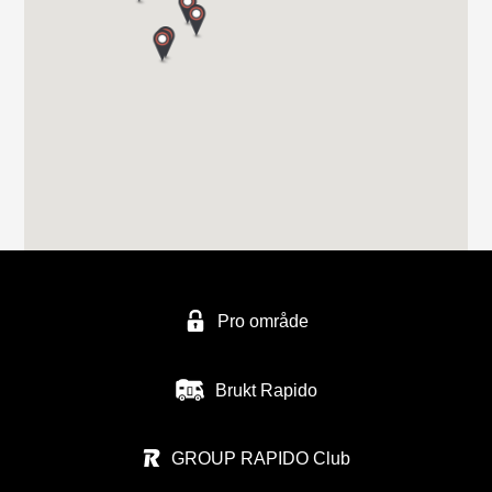
Tel. 0047 565 310 70
FERDA avd ALESUND
Håem næringsområde 1
6260 Skodje
FERDA Norge AS - avd, Trondheim
Vuluvegen 325
Pro område
7563 MALVIK
Tel. (0047) 48940500
Brukt Rapido
GROUP RAPIDO Club
BOBILSENTERET NAMSOS AS