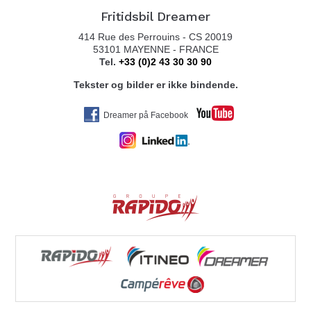
Tel. 004774209100
Fritidsbil Dreamer
414 Rue des Perrouins - CS 20019
53101 MAYENNE - FRANCE
Tel.
+33 (0)2 43 30 30 90
FERDA AVDELING FAUSKE
Tekster og bilder er ikke bindende.
FINNEIDGATA 10
8110 FAUSKE
Dreamer på Facebook
Tel. 0047 77 72 61 00
ALTA CARAVAN AS
KLEGGVEIEN 3
9514 ALTA
Tel. 0047 467 40 743