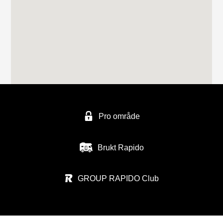
FERDA avd ALESUND
Håem næringsområde 1
6260 Skodje
FERDA Norge AS - avd, Trondheim
Vuluvegen 325
Pro område
7563 MALVIK
Tel. (0047) 48940500
Brukt Rapido
GROUP RAPIDO Club
BOBILSENTERET NAMSOS AS
Nosthaugvegen 11
7820 SPILLUM