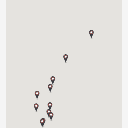
3412 LIERSTRANDA
Tel. 00 47 32 24 20 00
SOR CARAVAN AS
SKYTTERHEIA 3
4790 LILLESAND
Tel. +4797311000
BOBIL-VEST AS
BRYNALII 74
5700 VOSS
Tel. 0047 565 310 70