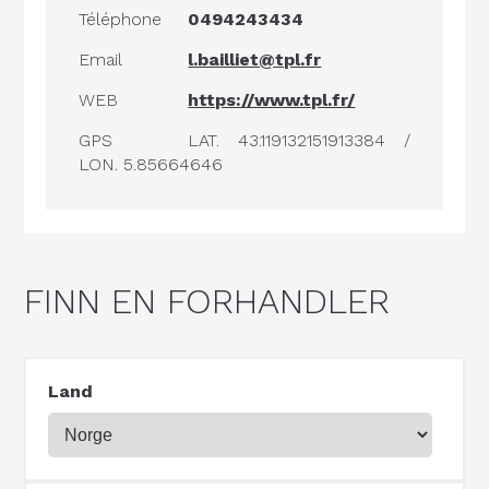
Téléphone
0494243434
Email
l.bailliet@tpl.fr
WEB
https://www.tpl.fr/
GPS
LAT. 43.119132151913384 /
LON. 5.85664646
FINN EN FORHANDLER
Land