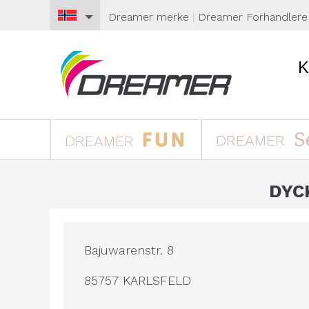
Dreamer
merke
|
Dreamer
Forhandlere
S
DREAMER
DREAMER
DYC
Bajuwarenstr. 8
85757 KARLSFELD