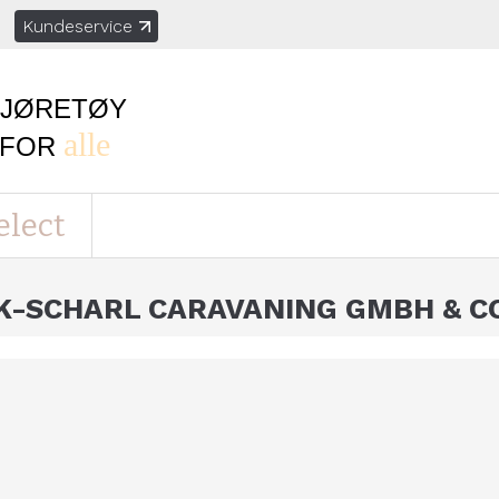
Kundeservice
KJØRETØY
alle
FOR
elect
K-SCHARL CARAVANING GMBH & CO