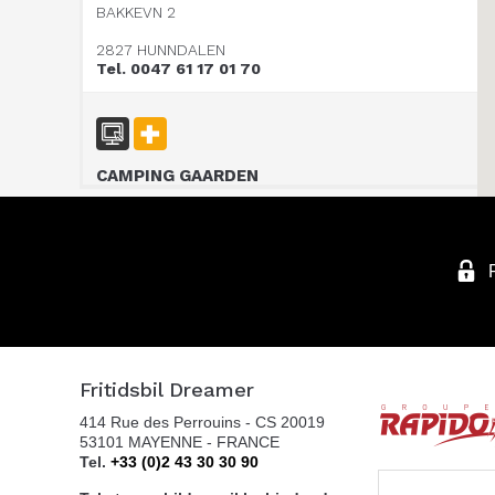
BAKKEVN 2
2827 HUNNDALEN
Tel. 0047 61 17 01 70
CAMPING GAARDEN
P.O Box 608
3412 LIERSTRANDA
Tel. 00 47 32 24 20 00
SOR CARAVAN AS
Fritidsbil Dreamer
SKYTTERHEIA 3
414 Rue des Perrouins - CS 20019
4790 LILLESAND
53101 MAYENNE - FRANCE
Tel. +4797311000
Tel.
+33 (0)2 43 30 30 90