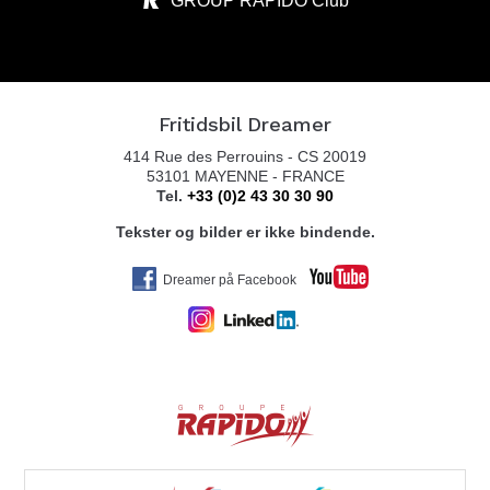
GROUP RAPIDO Club
BOBILSENTERET NAMSOS AS
Nosthaugvegen 11
7820 SPILLUM
Tel. 004774209100
Fritidsbil Dreamer
414 Rue des Perrouins - CS 20019
53101 MAYENNE - FRANCE
Tel.
+33 (0)2 43 30 30 90
FERDA AVDELING FAUSKE
Tekster og bilder er ikke bindende.
FINNEIDGATA 10
8110 FAUSKE
Dreamer på Facebook
Tel. 0047 77 72 61 00
ALTA CARAVAN AS
KLEGGVEIEN 3
9514 ALTA