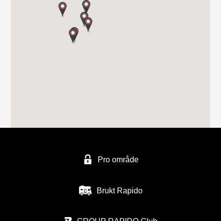
5700 VOSS
Tel. 0047 565 310 70
FERDA avd ALESUND
Håem næringsområde 1
6260 Skodje
FERDA Norge AS - avd, Trondheim
Vuluvegen 325
Pro område
7563 MALVIK
Tel. (0047) 48940500
Brukt Rapido