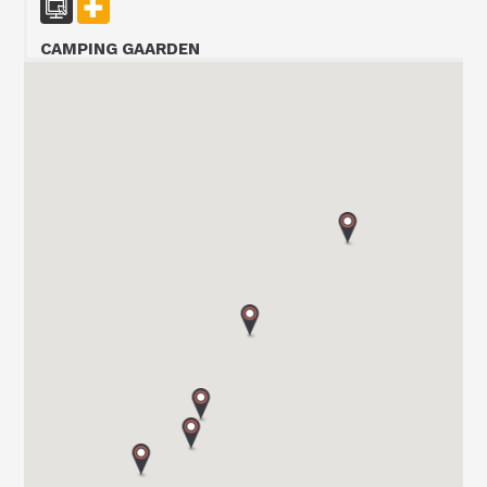
CAMPING GAARDEN
P.O Box 608
3412 LIERSTRANDA
Tel. 00 47 32 24 20 00
SOR CARAVAN AS
SKYTTERHEIA 3
4790 LILLESAND
Tel. +4797311000
BOBIL-VEST AS
BRYNALII 74