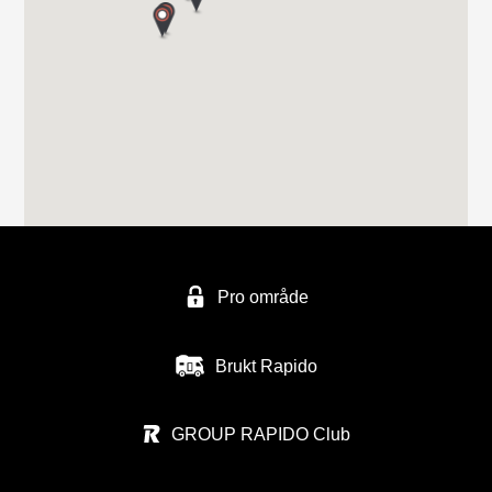
FERDA avd ALESUND
Håem næringsområde 1
6260 Skodje
FERDA Norge AS - avd, Trondheim
Vuluvegen 325
Pro område
7563 MALVIK
Tel. (0047) 48940500
Brukt Rapido
GROUP RAPIDO Club
BOBILSENTERET NAMSOS AS
Nosthaugvegen 11