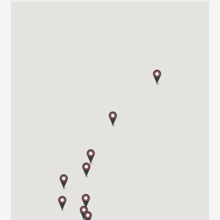
P.O Box 608
3412 LIERSTRANDA
Tel. 00 47 32 24 20 00
SOR CARAVAN AS
SKYTTERHEIA 3
4790 LILLESAND
Tel. +4797311000
BOBIL-VEST AS
BRYNALII 74
5700 VOSS
Tel. 0047 565 310 70