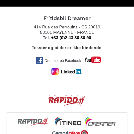
7820 SPILLUM
Tel. 004774209100
Fritidsbil Dreamer
414 Rue des Perrouins - CS 20019
53101 MAYENNE - FRANCE
Tel.
+33 (0)2 43 30 30 90
FERDA AVDELING FAUSKE
Tekster og bilder er ikke bindende.
FINNEIDGATA 10
8110 FAUSKE
Dreamer på Facebook
Tel. 0047 77 72 61 00
ALTA CARAVAN AS
KLEGGVEIEN 3
9514 ALTA
Tel. 0047 467 40 743