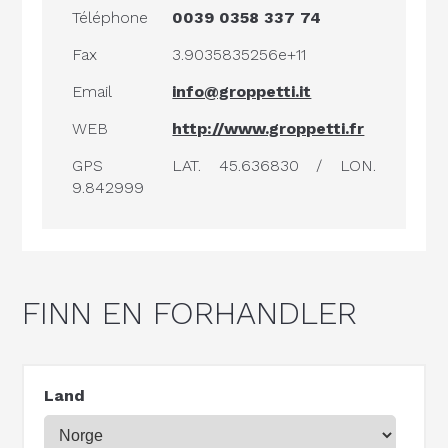
Téléphone
0039 0358 337 74
Fax
3.9035835256e+11
Email
info@groppetti.it
WEB
http://www.groppetti.fr
GPS
LAT. 45.636830 / LON.
9.842999
FINN EN FORHANDLER
Land