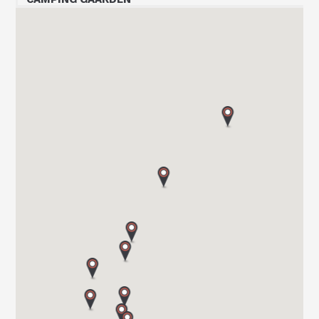
P.O Box 608
3412 LIERSTRANDA
Tel. 00 47 32 24 20 00
SOR CARAVAN AS
SKYTTERHEIA 3
4790 LILLESAND
Tel. +4797311000
BOBIL-VEST AS
BRYNALII 74
5700 VOSS
Tel. 0047 565 310 70