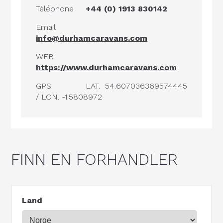
Téléphone
+44 (0) 1913 830142
Email
info@durhamcaravans.com
WEB
https://www.durhamcaravans.com
GPS
LAT. 54.607036369574445
/ LON. -1.5808972
FINN EN FORHANDLER
Land