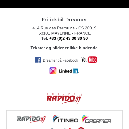
Nosthaugvegen 11
7820 SPILLUM
Tel. 004774209100
Fritidsbil Dreamer
414 Rue des Perrouins - CS 20019
53101 MAYENNE - FRANCE
Tel.
+33 (0)2 43 30 30 90
FERDA AVDELING FAUSKE
Tekster og bilder er ikke bindende.
FINNEIDGATA 10
8110 FAUSKE
Dreamer på Facebook
Tel. 0047 77 72 61 00
ALTA CARAVAN AS
KLEGGVEIEN 3
9514 ALTA
Tel. 0047 467 40 743