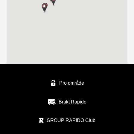
FERDA avd ALESUND
Håem næringsområde 1
6260 Skodje
FERDA Norge AS - avd, Trondheim
Vuluvegen 325
Pro område
7563 MALVIK
Tel. (0047) 48940500
Brukt Rapido
GROUP RAPIDO Club
BOBILSENTERET NAMSOS AS