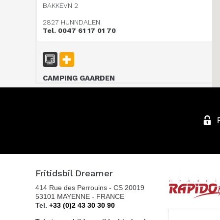
BAKKEVN 2
2827 HUNNDALEN
Tel. 0047 61 17 01 70
CAMPING GAARDEN
P.O Box 608
3412 LIERSTRANDA
Tel. 00 47 32 24 20 00
SOR CARAVAN AS
Fritidsbil Dreamer
SKYTTERHEIA 3
414 Rue des Perrouins - CS 20019
4790 LILLESAND
53101 MAYENNE - FRANCE
Tel. +4797311000
Tel.
+33 (0)2 43 30 30 90