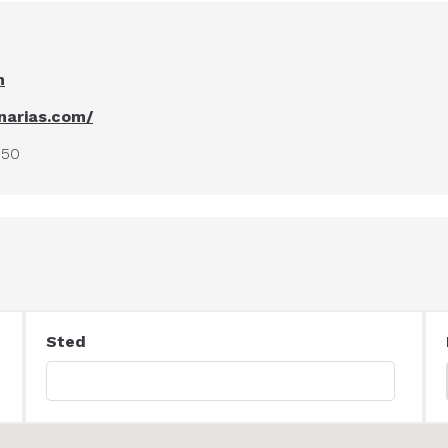
m
narias.com/
950
Sted