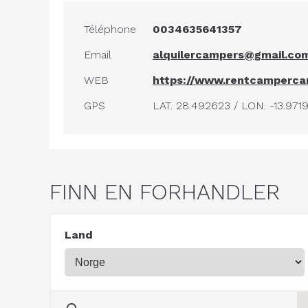
Téléphone
0034635641357
Email
alquilercampers@gmail.co
WEB
https://www.rentcamperca
GPS
LAT. 28.492623 / LON. -13.971
FINN EN FORHANDLER
Land