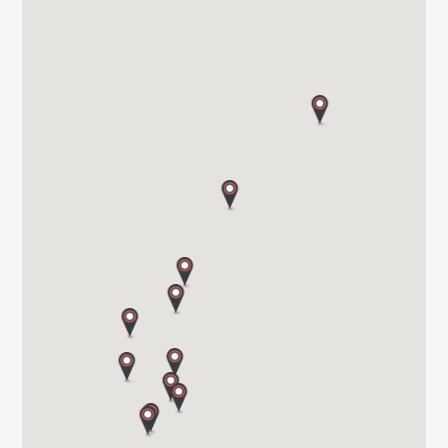
3412 LIERSTRANDA
Tel. 00 47 32 24 20 00
SOR CARAVAN AS
SKYTTERHEIA 3
4790 LILLESAND
Tel. +4797311000
BOBIL-VEST AS
BRYNALII 74
5700 VOSS
Tel. 0047 565 310 70