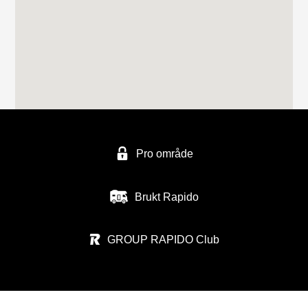
FERDA avd ALESUND
Håem næringsområde 1
6260 Skodje
FERDA Norge AS - avd, Trondheim
Vuluvegen 325
Pro område
7563 MALVIK
Tel. (0047) 48940500
Brukt Rapido
GROUP RAPIDO Club
BOBILSENTERET NAMSOS AS
Nosthaugvegen 11
7820 SPILLUM
Tel. 004774209100