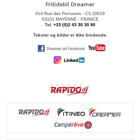
Fritidsbil Dreamer
414 Rue des Perrouins - CS 20019
53101 MAYENNE - FRANCE
Tel.
+33 (0)2 43 30 30 90
FERDA AVDELING FAUSKE
Tekster og bilder er ikke bindende.
FINNEIDGATA 10
8110 FAUSKE
Dreamer på Facebook
Tel. 0047 77 72 61 00
ALTA CARAVAN AS
KLEGGVEIEN 3
9514 ALTA
Tel. 0047 467 40 743